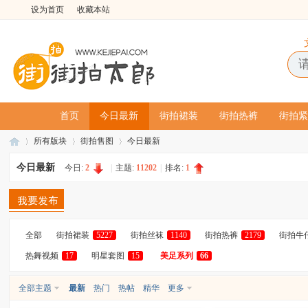
设为首页
收藏本站
首页
今日最新
街拍裙装
街拍热裤
街拍紧
所有版块
街拍售图
今日最新
今日最新
今日:
2
|
主题:
11202
|
排名:
1
街
»
›
›
全部
街拍裙装
5227
街拍丝袜
1140
街拍热裤
2179
街拍牛
热舞视频
17
明星套图
15
美足系列
66
全部主题
最新
热门
热帖
精华
更多