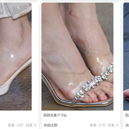
高跟合集37 93p
高
查看: 2597 回复:
0
街拍太郎
查看: 3178 回复:
0