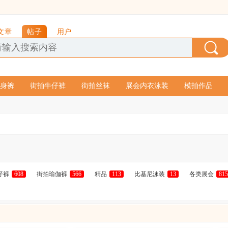
文章
帖子
用户
身裤
街拍牛仔裤
街拍丝袜
展会内衣泳装
模拍作品
仔裤
608
街拍瑜伽裤
566
精品
113
比基尼泳装
13
各类展会
81