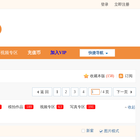
登录
立即注册
视频专区
充值币
加入VIP
快捷导航
收藏本版
(
158
)
|
订阅
返 回
1
2
3
4
/ 4 页
下一页
5
模拍作品
189
视频专区
63
写真专区
191
收起
新窗
图片模式