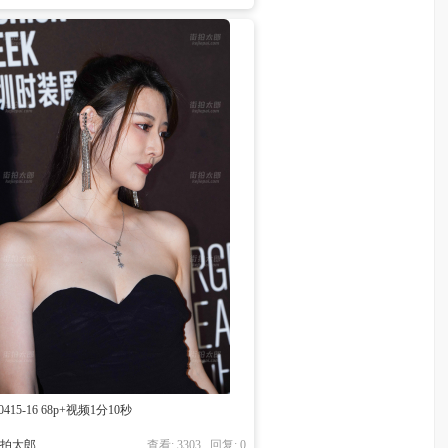
40415-16 68p+视频1分10秒
街拍太郎
查看: 3303 回复:
0