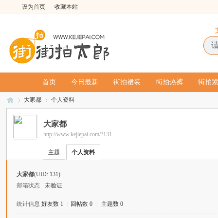
设为首页
收藏本站
首页
今日最新
街拍裙装
街拍热裤
街拍
大家都
个人资料
大家都
http://www.kejiepai.com/?131
街
›
›
主题
个人资料
大家都
(UID: 131)
邮箱状态
未验证
统计信息
好友数 1
|
回帖数 0
|
主题数 0