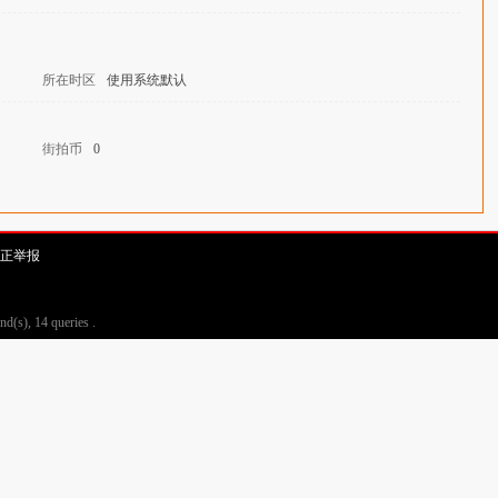
所在时区
使用系统默认
街拍币
0
正举报
d(s), 14 queries .