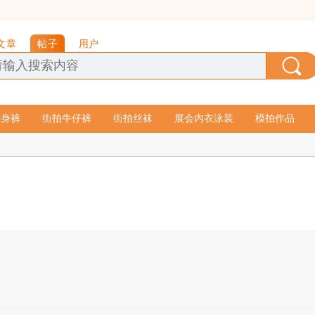
文章
帖子
用户
紧身裤
街拍牛仔裤
街拍丝袜
展会内衣泳装
模拍作品