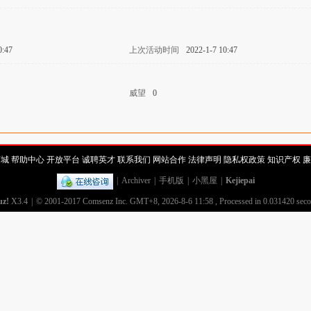
0:47
上次活动时间
2022-1-7 10:47
威望
0
商城
帮助中心
开放平台
诚聘英才
联系我们
网站合作
法律声明
隐私权政策
知识产权
廉
|
Archiver
|
手机版
|
小黑屋
|
Kejiepai
uz!
X3.4
|
© 2001-2017
Comsenz Inc.
GMT+8, 2026-8-6 11:58
, Processed in 0.031420 secon