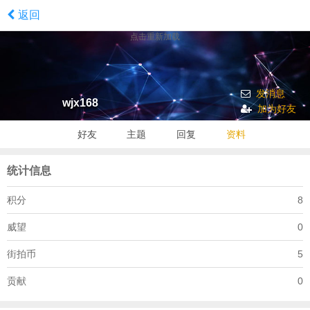
返回
点击重新加载
发消息
wjx168
加为好友
好友
主题
回复
资料
统计信息
积分
8
威望
0
街拍币
5
贡献
0