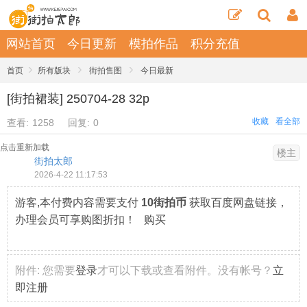
网站首页
今日更新
模拍作品
积分充值
›
›
›
首页
所有版块
街拍售图
今日最新
[街拍裙装] 250704-28 32p
收藏
看全部
查看:
1258
回复:
0
点击重新加载
楼主
街拍太郎
2026-4-22 11:17:53
游客,本付费内容需要支付
10街拍币
获取百度网盘链接，
办理会员可享购图折扣！ 购买
附件:
您需要
登录
才可以下载或查看附件。没有帐号？
立
即注册