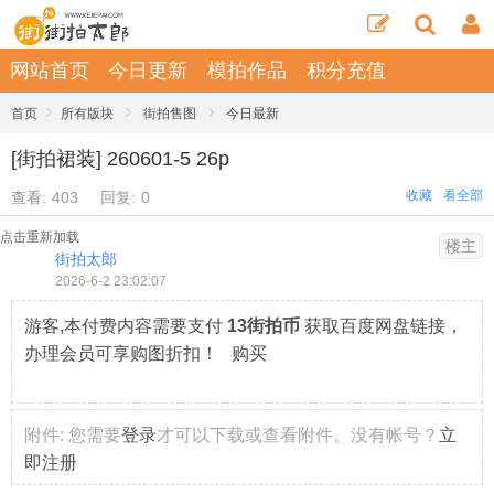
网站首页
今日更新
模拍作品
积分充值
›
›
›
首页
所有版块
街拍售图
今日最新
[街拍裙装] 260601-5 26p
收藏
看全部
查看:
403
回复:
0
点击重新加载
楼主
街拍太郎
2026-6-2 23:02:07
游客,本付费内容需要支付
13街拍币
获取百度网盘链接，
办理会员可享购图折扣！ 购买
附件:
您需要
登录
才可以下载或查看附件。没有帐号？
立
即注册