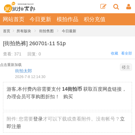
网站首页
今日更新
模拍作品
积分充值
›
›
›
首页
所有版块
街拍售图
今日最新
[街拍热裤] 260701-11 51p
收藏
看全部
查看:
371
回复:
0
点击重新加载
楼主
街拍太郎
2026-7-8 12:14:30
游客,本付费内容需要支付
14街拍币
获取百度网盘链接，
办理会员可享购图折扣！ 购买
附件:
您需要
登录
才可以下载或查看附件。没有帐号？
立
即注册