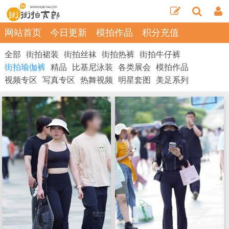
网站首页
今日更新
模拍作品
积分充值
全部
街拍裙装
街拍丝袜
街拍热裤
街拍牛仔裤
街拍瑜伽裤
精品
比基尼泳装
各类展会
模拍作品
视频专区
写真专区
热舞视频
明星套图
美足系列