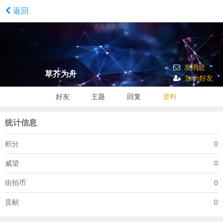
返回
点击重新加载
发消息
草芥为舟
加为好友
好友
主题
回复
资料
统计信息
积分
0
威望
0
街拍币
0
贡献
0