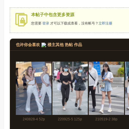
拍
本帖子中包含更多资源
您需要
登录
才可以下载或查看，没有帐号？
立即注册
也许你会喜欢
楼主其他 热帖 作品
太
240828-4 52p
220925-5 125p
210519-2 38p
郎