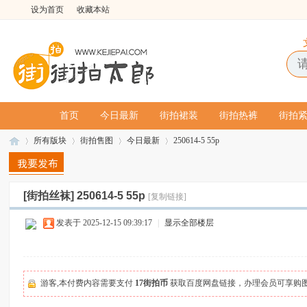
设为首页
收藏本站
首页
今日最新
街拍裙装
街拍热裤
街拍
所有版块
街拍售图
今日最新
250614-5 55p
[街拍丝袜]
250614-5 55p
[复制链接]
街
»
›
›
›
发表于 2025-12-15 09:39:17
|
显示全部楼层
游客,本付费内容需要支付
17街拍币
获取百度网盘链接，办理会员可享购