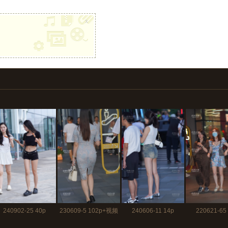
x
240902-25 40p
230609-5 102p+视频
240606-11 14p
220621-65