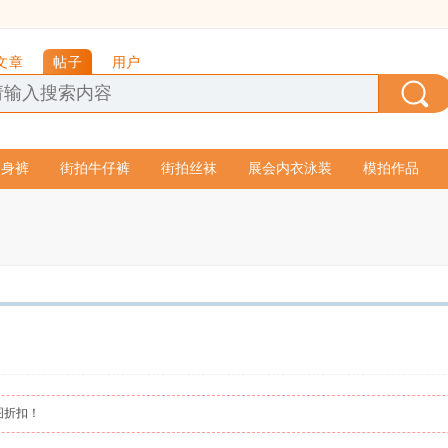
文章
帖子
用户
紧身裤
街拍牛仔裤
街拍丝袜
展会内衣泳装
模拍作品
图折扣！