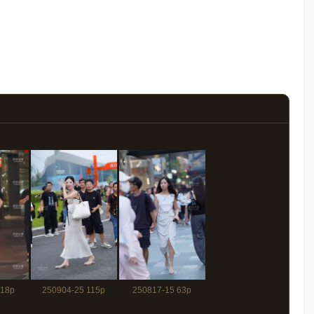
 18p
250904-25 115p
250817-15 63p