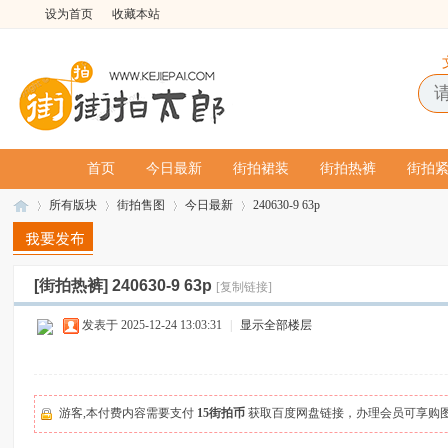
设为首页
收藏本站
首页
今日最新
街拍裙装
街拍热裤
街拍
所有版块
街拍售图
今日最新
240630-9 63p
[街拍热裤]
240630-9 63p
[复制链接]
街
»
›
›
›
发表于 2025-12-24 13:03:31
|
显示全部楼层
游客,本付费内容需要支付
15街拍币
获取百度网盘链接，办理会员可享购