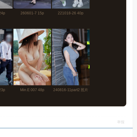
24p
260601-7 15p
221018-26 40p
23p
Min.E 007 48p
240816-11part2 照片
73p+视频7分37秒
举报