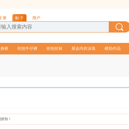
文章
帖子
用户
紧身裤
街拍牛仔裤
街拍丝袜
展会内衣泳装
模拍作品
图折扣！