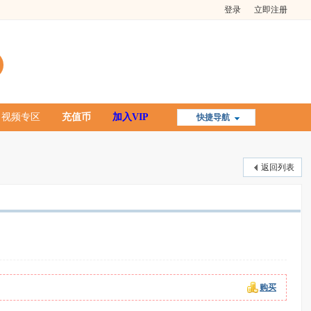
登录
立即注册
视频专区
充值币
加入VIP
快捷导航
返回列表
购买