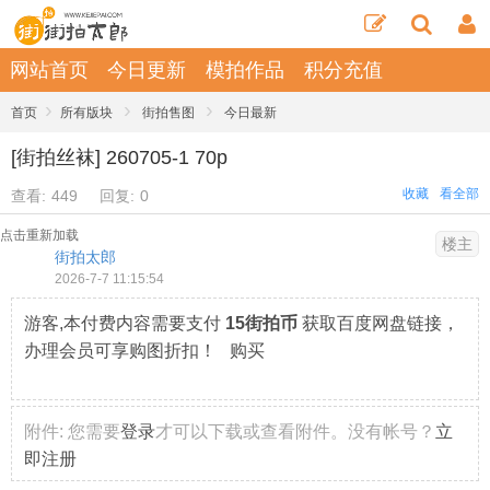
网站首页
今日更新
模拍作品
积分充值
›
›
›
首页
所有版块
街拍售图
今日最新
[街拍丝袜] 260705-1 70p
收藏
看全部
查看:
449
回复:
0
点击重新加载
楼主
街拍太郎
2026-7-7 11:15:54
游客,本付费内容需要支付
15街拍币
获取百度网盘链接，
办理会员可享购图折扣！ 购买
附件:
您需要
登录
才可以下载或查看附件。没有帐号？
立
即注册