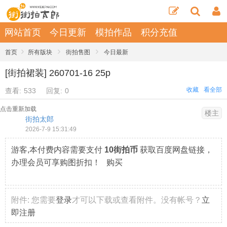
网站首页
今日更新
模拍作品
积分充值
›
›
›
首页
所有版块
街拍售图
今日最新
[街拍裙装] 260701-16 25p
收藏
看全部
查看:
533
回复:
0
点击重新加载
楼主
街拍太郎
2026-7-9 15:31:49
游客,本付费内容需要支付
10街拍币
获取百度网盘链接，
办理会员可享购图折扣！ 购买
附件:
您需要
登录
才可以下载或查看附件。没有帐号？
立
即注册