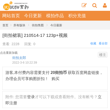
网站首页
今日更新
模拍作品
积分充值
›
›
›
首页
所有版块
街拍售图
今日最新
[街拍裙装] 210514-17 123p+视频
收藏
看全部
查看:
2228
回复:
0
点击重新加载
楼主
街拍太郎
2022-3-6 10:22:39
游客,本付费内容需要支付
20街拍币
获取百度网盘链接，
办理会员可享购图折扣！ 购买
附件:
您需要
登录
才可以下载或查看附件。没有帐号？
立
即注册