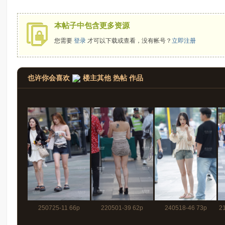
拍
本帖子中包含更多资源
您需要
登录
才可以下载或查看，没有帐号？
立即注册
也许你会喜欢
楼主其他 热帖 作品
太
250725-11 66p
220501-39 62p
240518-46 73p
2
郎