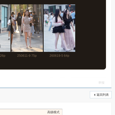
 26p
250611-9 75p
260619-5 64p
举报
返回列表
高级模式