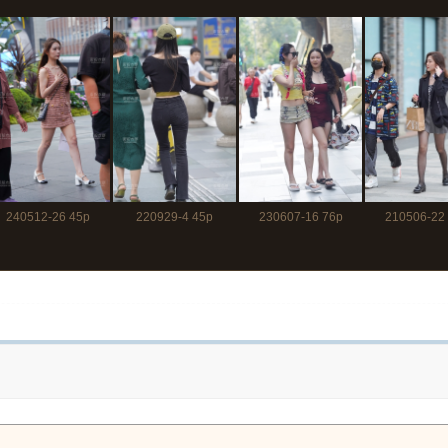
240512-26 45p
220929-4 45p
230607-16 76p
210506-22