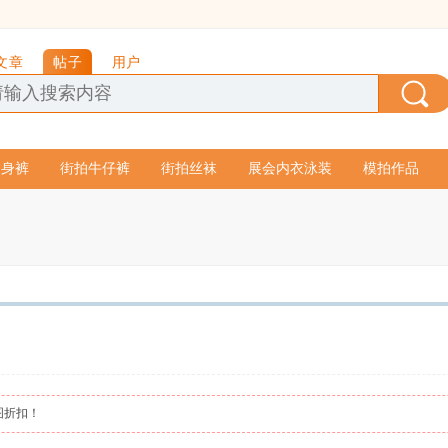
文章
帖子
用户
紧身裤
街拍牛仔裤
街拍丝袜
展会内衣泳装
模拍作品
图折扣！