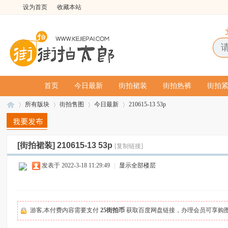
设为首页
收藏本站
首页
今日最新
街拍裙装
街拍热裤
街拍
所有版块
街拍售图
今日最新
210615-13 53p
[街拍裙装]
210615-13 53p
[复制链接]
街
»
›
›
›
发表于 2022-3-18 11:29:49
|
显示全部楼层
游客,本付费内容需要支付
25街拍币
获取百度网盘链接，办理会员可享购