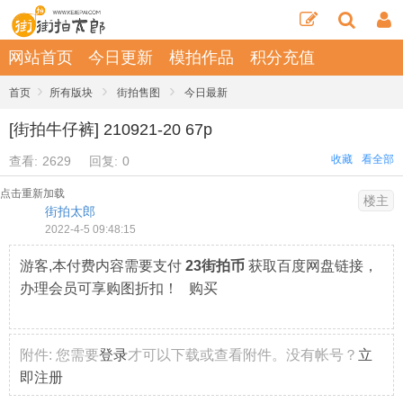
网站首页
今日更新
模拍作品
积分充值
›
›
›
首页
所有版块
街拍售图
今日最新
[街拍牛仔裤] 210921-20 67p
收藏
看全部
查看:
2629
回复:
0
点击重新加载
楼主
街拍太郎
2022-4-5 09:48:15
游客,本付费内容需要支付
23街拍币
获取百度网盘链接，
办理会员可享购图折扣！ 购买
附件:
您需要
登录
才可以下载或查看附件。没有帐号？
立
即注册