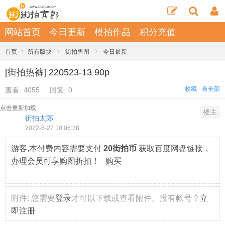
网站首页
今日更新
模拍作品
积分充值
›
›
›
首页
所有版块
街拍售图
今日最新
[街拍热裤] 220523-13 90p
收藏
看全部
查看:
4055
回复:
0
点击重新加载
楼主
街拍太郎
2022-5-27 10:06:38
游客,本付费内容需要支付
20街拍币
获取百度网盘链接，
办理会员可享购图折扣！ 购买
附件:
您需要
登录
才可以下载或查看附件。没有帐号？
立
即注册