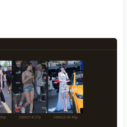
 55p
230527-8 27p
240610-26 40p