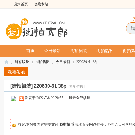
设为首页
收藏本站
首页
今日最新
街拍裙装
街拍热裤
街拍
所有版块
街拍售图
今日最新
220630-61 38p
[街拍裙装]
220630-61 38p
[复制链接]
街
»
›
›
›
发表于 2022-7-8 09:20:55
|
显示全部楼层
游客,本付费内容需要支付
15街拍币
获取百度网盘链接，办理会员可享购