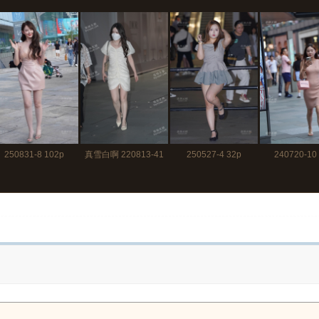
250831-8 102p
真雪白啊 220813-41
250527-4 32p
240720-10
63p