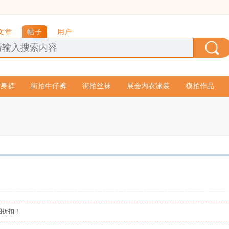
文章
帖子
用户
紧身裤
街拍牛仔裤
街拍丝袜
展会内衣泳装
模拍作品
图折扣！