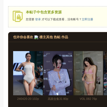
拍
本帖子中包含更多资源
您需要
登录
才可以下载或查看，没有帐号？
立即注册
也许你会喜欢
楼主其他 热帖 作品
太
240420-20 102p
高跟合集31 80p
VOL.082 76p
郎