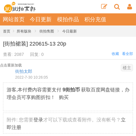
网站首页
今日更新
模拍作品
积分充值
›
›
›
首页
所有版块
街拍售图
今日最新
[街拍裙装] 220615-13 20p
收藏
看全部
查看:
2087
回复:
0
点击重新加载
楼主
街拍太郎
2022-7-30 10:26:05
游客,本付费内容需要支付
9街拍币
获取百度网盘链接，办
理会员可享购图折扣！ 购买
附件:
您需要
登录
才可以下载或查看附件。没有帐号？
立
即注册