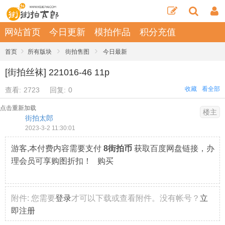
网站首页
今日更新
模拍作品
积分充值
›
›
›
首页
所有版块
街拍售图
今日最新
[街拍丝袜] 221016-46 11p
收藏
看全部
查看:
2723
回复:
0
点击重新加载
楼主
街拍太郎
2023-3-2 11:30:01
游客,本付费内容需要支付
8街拍币
获取百度网盘链接，办
理会员可享购图折扣！ 购买
附件:
您需要
登录
才可以下载或查看附件。没有帐号？
立
即注册