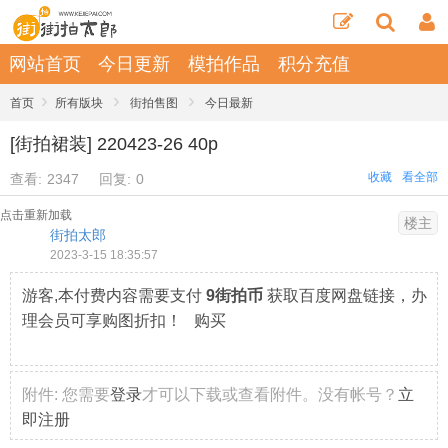
网站首页
今日更新
模拍作品
积分充值
›
›
›
首页
所有版块
街拍售图
今日最新
[街拍裙装] 220423-26 40p
收藏
看全部
查看:
2347
回复:
0
点击重新加载
楼主
街拍太郎
2023-3-15 18:35:57
游客,本付费内容需要支付
9街拍币
获取百度网盘链接，办
理会员可享购图折扣！ 购买
附件:
您需要
登录
才可以下载或查看附件。没有帐号？
立
即注册