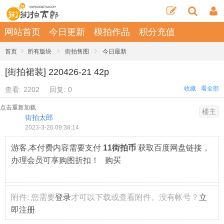
网站首页
今日更新
模拍作品
积分充值
›
›
›
首页
所有版块
街拍售图
今日最新
[街拍裙装] 220426-21 42p
收藏
看全部
查看:
2202
回复:
0
点击重新加载
楼主
街拍太郎
2023-3-20 09:38:14
游客,本付费内容需要支付
11街拍币
获取百度网盘链接，
办理会员可享购图折扣！ 购买
附件:
您需要
登录
才可以下载或查看附件。没有帐号？
立
即注册