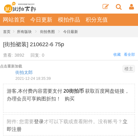
网站首页
今日更新
模拍作品
积分充值
›
›
›
首页
所有版块
街拍售图
今日最新
[街拍裙装] 210622-6 75p
收藏
看全部
查看:
3892
回复:
0
点击重新加载
楼主
街拍太郎
2021-12-24 18:35:39
游客,本付费内容需要支付
20街拍币
获取百度网盘链接，
办理会员可享购图折扣！ 购买
附件:
您需要
登录
才可以下载或查看附件。没有帐号？
立
即注册