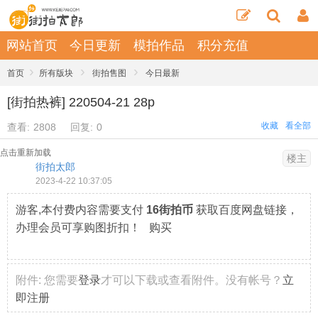
网站首页
今日更新
模拍作品
积分充值
›
›
›
首页
所有版块
街拍售图
今日最新
[街拍热裤] 220504-21 28p
收藏
看全部
查看:
2808
回复:
0
点击重新加载
楼主
街拍太郎
2023-4-22 10:37:05
游客,本付费内容需要支付
16街拍币
获取百度网盘链接，
办理会员可享购图折扣！ 购买
附件:
您需要
登录
才可以下载或查看附件。没有帐号？
立
即注册