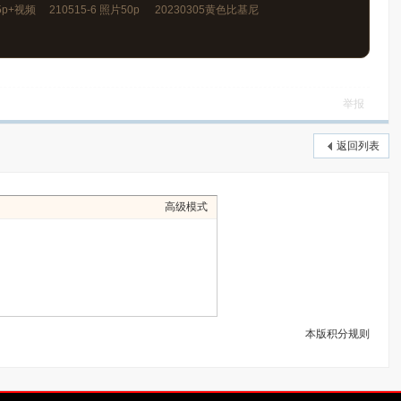
45p+视频
210515-6 照片50p
20230305黄色比基尼
照片870p
举报
返回列表
高级模式
本版积分规则