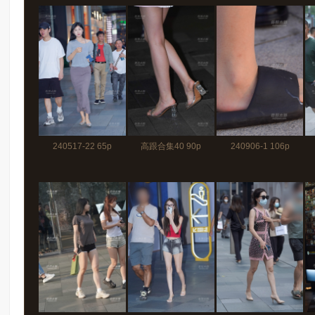
240517-22 65p
高跟合集40 90p
240906-1 106p