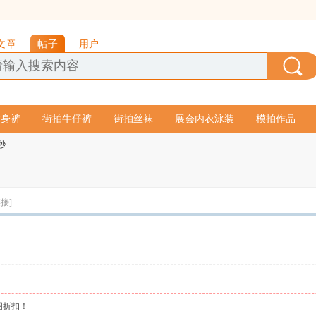
文章
帖子
用户
紧身裤
街拍牛仔裤
街拍丝袜
展会内衣泳装
模拍作品
0秒
接]
图折扣！