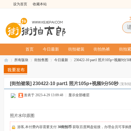
设为首页
收藏本站
首页
今日最新
街拍裙装
街拍热裤
街拍
所有版块
街拍售图
今日最新
230422-10 part1 照片105p+视频9分5
[街拍裙装]
230422-10 part1 照片105p+视频9分50秒
[复制链
街
»
›
›
›
发表于 2023-4-29 13:09:48
|
显示全部楼层
照片水印原图
游客,本付费内容需要支付
30街拍币
获取百度网盘链接，办理会员可享购