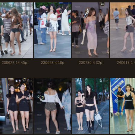
230627-14 45p
230923-4 18p
230730-4 32p
240618-1 