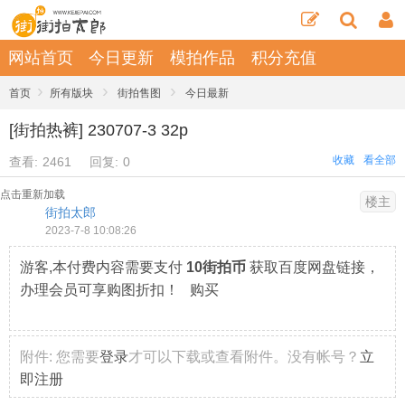
网站首页
今日更新
模拍作品
积分充值
›
›
›
首页
所有版块
街拍售图
今日最新
[街拍热裤] 230707-3 32p
收藏
看全部
查看:
2461
回复:
0
点击重新加载
楼主
街拍太郎
2023-7-8 10:08:26
游客,本付费内容需要支付
10街拍币
获取百度网盘链接，
办理会员可享购图折扣！ 购买
附件:
您需要
登录
才可以下载或查看附件。没有帐号？
立
即注册