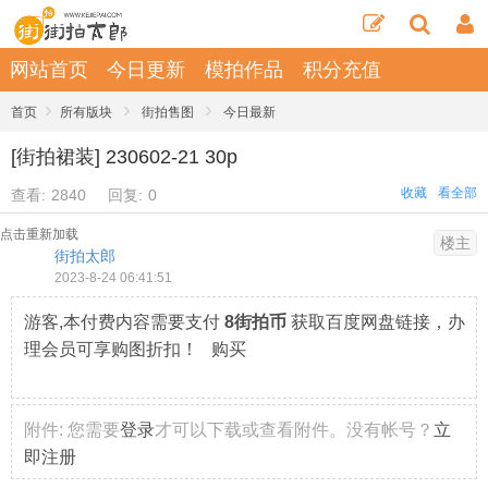
网站首页
今日更新
模拍作品
积分充值
›
›
›
首页
所有版块
街拍售图
今日最新
[街拍裙装] 230602-21 30p
收藏
看全部
查看:
2840
回复:
0
点击重新加载
楼主
街拍太郎
2023-8-24 06:41:51
游客,本付费内容需要支付
8街拍币
获取百度网盘链接，办
理会员可享购图折扣！ 购买
附件:
您需要
登录
才可以下载或查看附件。没有帐号？
立
即注册