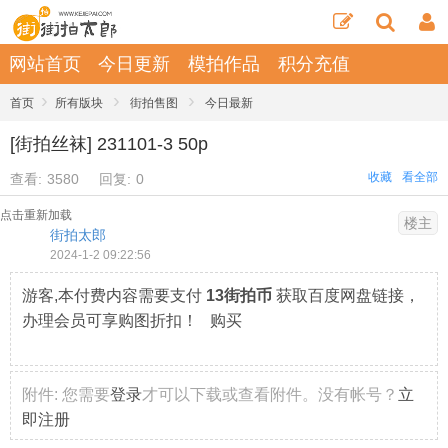
网站首页
今日更新
模拍作品
积分充值
›
›
›
首页
所有版块
街拍售图
今日最新
[街拍丝袜] 231101-3 50p
收藏
看全部
查看:
3580
回复:
0
点击重新加载
楼主
街拍太郎
2024-1-2 09:22:56
游客,本付费内容需要支付
13街拍币
获取百度网盘链接，
办理会员可享购图折扣！ 购买
附件:
您需要
登录
才可以下载或查看附件。没有帐号？
立
即注册