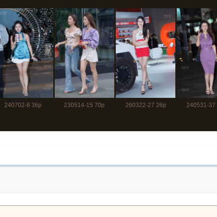
240702-8 36p
230514-15 70p
260322-27 26p
240531-37