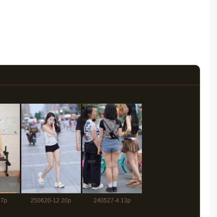
87p
250620-12 20p
240527-4 13p