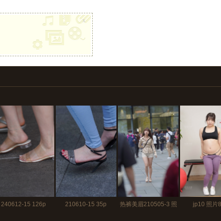
x
240612-15 126p
210610-15 35p
热裤美眉210505-3 照
jp10 照片
片140p