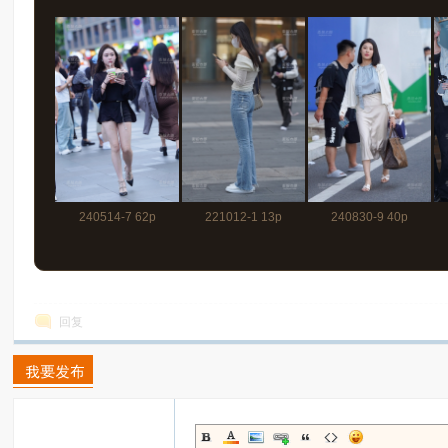
168p+视频1分45秒
240514-7 62p
221012-1 13p
240830-9 40p
回复