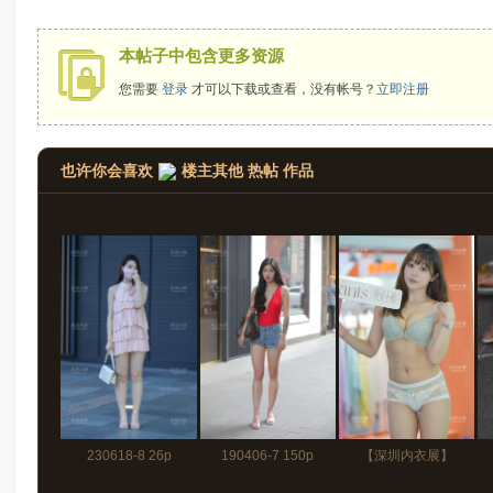
拍
本帖子中包含更多资源
您需要
登录
才可以下载或查看，没有帐号？
立即注册
也许你会喜欢
楼主其他 热帖 作品
太
230618-8 26p
190406-7 150p
【深圳内衣展】
郎
230420-1 照片