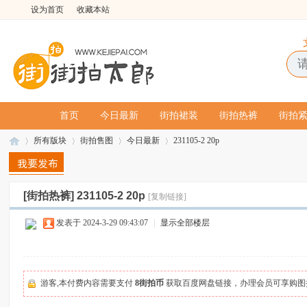
设为首页
收藏本站
首页
今日最新
街拍裙装
街拍热裤
街拍
所有版块
街拍售图
今日最新
231105-2 20p
[街拍热裤]
231105-2 20p
[复制链接]
街
»
›
›
›
发表于 2024-3-29 09:43:07
|
显示全部楼层
游客,本付费内容需要支付
8街拍币
获取百度网盘链接，办理会员可享购