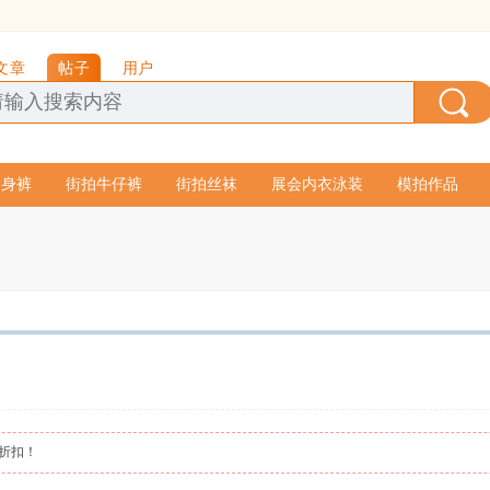
文章
帖子
用户
紧身裤
街拍牛仔裤
街拍丝袜
展会内衣泳装
模拍作品
图折扣！