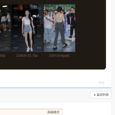
 55p
220825-31 75p
230718-6part1
83p+视频6分20秒
举报
返回列表
高级模式