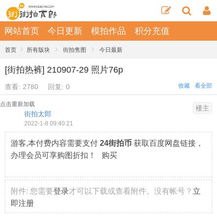
网站首页
今日更新
模拍作品
积分充值
›
›
›
首页
所有版块
街拍售图
今日最新
[街拍热裤] 210907-29 照片76p
收藏
看全部
查看:
2780
回复:
0
点击重新加载
楼主
街拍太郎
2022-1-8 09:40:21
游客,本付费内容需要支付
24街拍币
获取百度网盘链接，
办理会员可享购图折扣！ 购买
附件:
您需要
登录
才可以下载或查看附件。没有帐号？
立
即注册