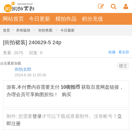
网站首页
今日更新
模拍作品
积分充值
›
›
›
首页
所有版块
街拍售图
今日最新
[街拍裙装] 240629-5 24p
收藏
看全部
查看:
2675
回复:
0
点击重新加载
楼主
街拍太郎
2024-6-30 11:50:30
游客,本付费内容需要支付
10街拍币
获取百度网盘链接，
办理会员可享购图折扣！ 购买
附件:
您需要
登录
才可以下载或查看附件。没有帐号？
立
即注册