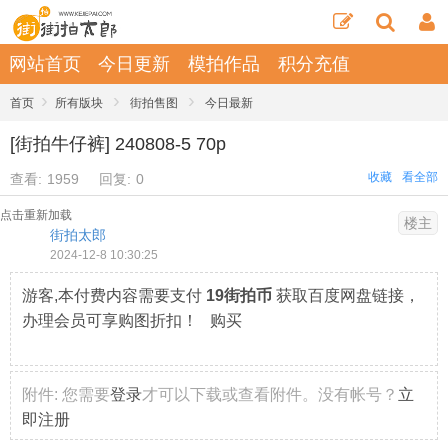
网站首页
今日更新
模拍作品
积分充值
›
›
›
首页
所有版块
街拍售图
今日最新
[街拍牛仔裤] 240808-5 70p
收藏
看全部
查看:
1959
回复:
0
点击重新加载
楼主
街拍太郎
2024-12-8 10:30:25
游客,本付费内容需要支付
19街拍币
获取百度网盘链接，
办理会员可享购图折扣！ 购买
附件:
您需要
登录
才可以下载或查看附件。没有帐号？
立
即注册