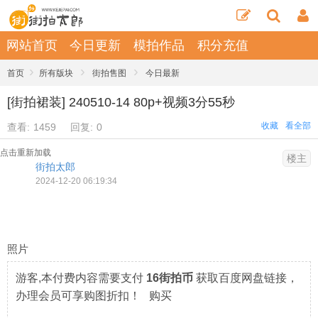
网站首页
今日更新
模拍作品
积分充值
›
›
›
首页
所有版块
街拍售图
今日最新
[街拍裙装] 240510-14 80p+视频3分55秒
收藏
看全部
查看:
1459
回复:
0
点击重新加载
楼主
街拍太郎
2024-12-20 06:19:34
照片
游客,本付费内容需要支付
16街拍币
获取百度网盘链接，
办理会员可享购图折扣！ 购买