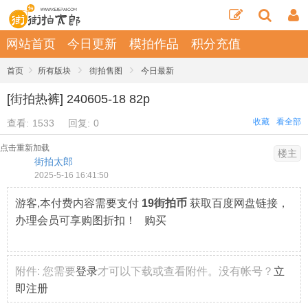
网站首页
今日更新
模拍作品
积分充值
›
›
›
首页
所有版块
街拍售图
今日最新
[街拍热裤] 240605-18 82p
收藏
看全部
查看:
1533
回复:
0
点击重新加载
楼主
街拍太郎
2025-5-16 16:41:50
游客,本付费内容需要支付
19街拍币
获取百度网盘链接，
办理会员可享购图折扣！ 购买
附件:
您需要
登录
才可以下载或查看附件。没有帐号？
立
即注册