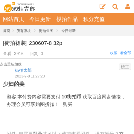
网站首页
今日更新
模拍作品
积分充值
›
›
›
首页
所有版块
街拍售图
今日最新
[街拍裙装] 230607-8 32p
收藏
看全部
查看:
3916
回复:
0
点击重新加载
楼主
街拍太郎
2023-9-8 11:27:23
少妇的美
游客,本付费内容需要支付
10街拍币
获取百度网盘链接，
办理会员可享购图折扣！ 购买
附件:
您需要
登录
才可以下载或查看附件。没有帐号？
立