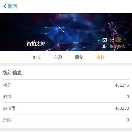
返回
点击重新加载
发消息
街拍太郎
加为好友
好友
主题
回复
资料
统计信息
积分
481145
威望
0
街拍币
460133
贡献
0