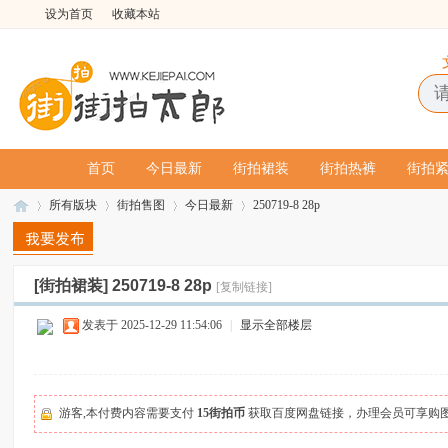
设为首页
收藏本站
首页
今日最新
街拍裙装
街拍热裤
街拍
所有版块
街拍售图
今日最新
250719-8 28p
[街拍裙装]
250719-8 28p
[复制链接]
街
»
›
›
›
发表于 2025-12-29 11:54:06
|
显示全部楼层
游客,本付费内容需要支付
15街拍币
获取百度网盘链接，办理会员可享购