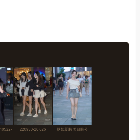
0522-
220930-26 62p
肤如凝脂 美目盼兮
230812-16 88p+视频2