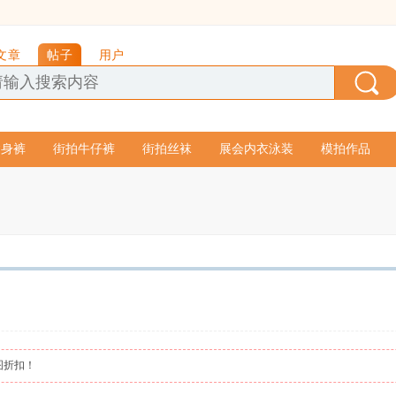
文章
帖子
用户
紧身裤
街拍牛仔裤
街拍丝袜
展会内衣泳装
模拍作品
图折扣！