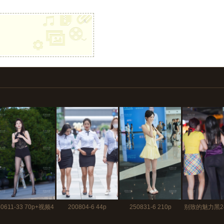
x
40611-33 70p+视频4
200804-6 44p
250831-6 210p
别致的魅力黑24
分10秒
22 64p