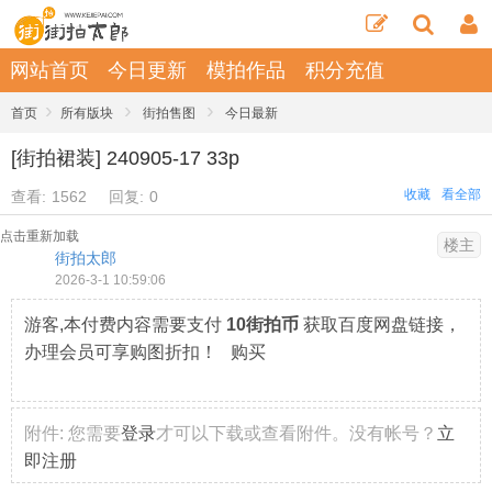
网站首页
今日更新
模拍作品
积分充值
›
›
›
首页
所有版块
街拍售图
今日最新
[街拍裙装] 240905-17 33p
收藏
看全部
查看:
1562
回复:
0
点击重新加载
楼主
街拍太郎
2026-3-1 10:59:06
游客,本付费内容需要支付
10街拍币
获取百度网盘链接，
办理会员可享购图折扣！ 购买
附件:
您需要
登录
才可以下载或查看附件。没有帐号？
立
即注册