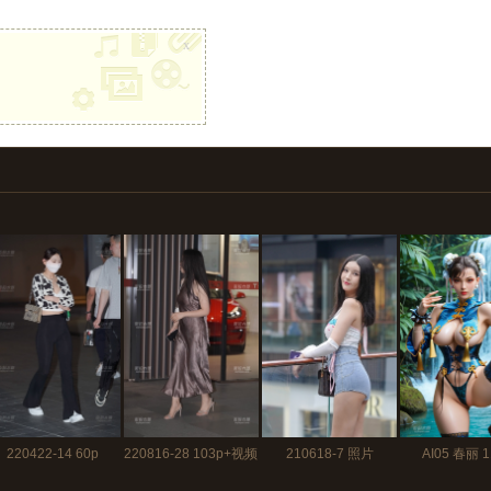
x
220422-14 60p
220816-28 103p+视频
210618-7 照片
AI05 春丽 1
1分40秒
197p+视频4分46秒