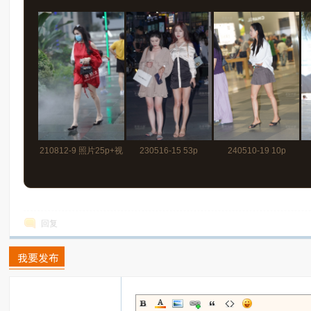
130p
210812-9 照片25p+视
230516-15 53p
240510-19 10p
频
回复