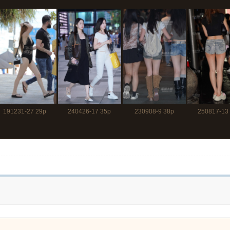
191231-27 29p
240426-17 35p
230908-9 38p
250817-13