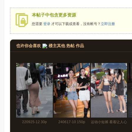
拍
本帖子中包含更多资源
您需要
登录
才可以下载或查看，没有帐号？
立即注册
也许你会喜欢
楼主其他 热帖 作品
太
220925-12 30p
240617-10 150p
运动小短裤 看着让人心
郎
里痒痒220827-64