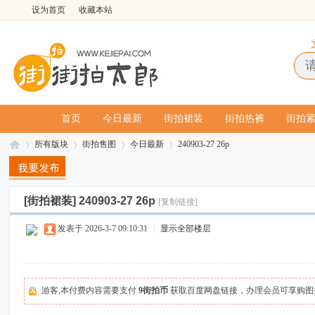
设为首页
收藏本站
首页
今日最新
街拍裙装
街拍热裤
街拍
所有版块
街拍售图
今日最新
240903-27 26p
[街拍裙装]
240903-27 26p
[复制链接]
街
»
›
›
›
发表于 2026-3-7 09:10:31
|
显示全部楼层
游客,本付费内容需要支付
9街拍币
获取百度网盘链接，办理会员可享购