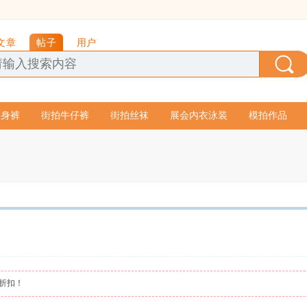
文章
帖子
用户
紧身裤
街拍牛仔裤
街拍丝袜
展会内衣泳装
模拍作品
图折扣！