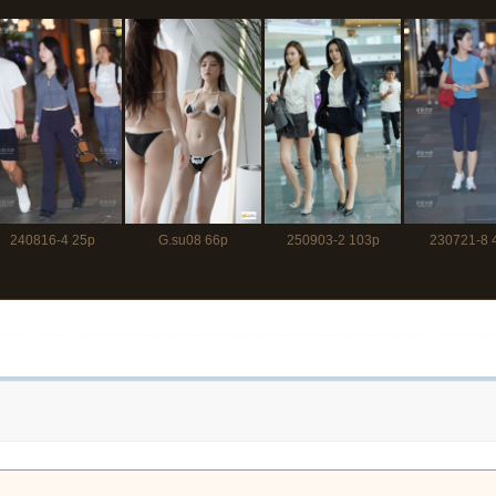
240816-4 25p
G.su08 66p
250903-2 103p
230721-8 