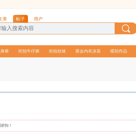
文章
帖子
用户
紧身裤
街拍牛仔裤
街拍丝袜
展会内衣泳装
模拍作品
图折扣！