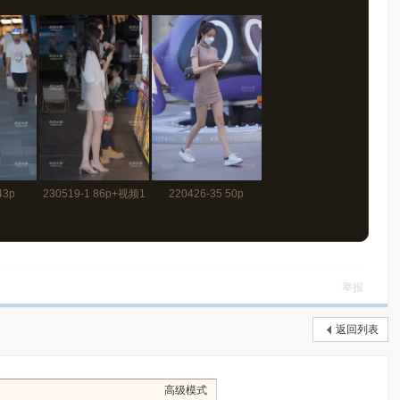
43p
230519-1 86p+视频1
220426-35 50p
分16秒
举报
返回列表
高级模式