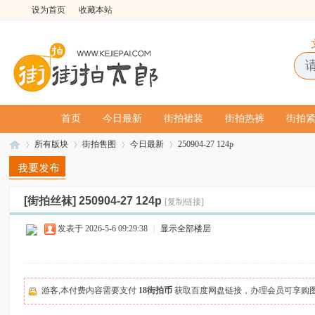
设为首页
收藏本站
首页
今日最新
街拍裙装
街拍热裤
街拍
所有版块
街拍售图
今日最新
250904-27 124p
[街拍丝袜]
250904-27 124p
[复制链接]
街
»
›
›
›
发表于 2026-5-6 09:29:38
|
显示全部楼层
游客,本付费内容需要支付
18街拍币
获取百度网盘链接，办理会员可享购