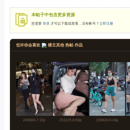
拍
本帖子中包含更多资源
您需要
登录
才可以下载或查看，没有帐号？
立即注册
也许你会喜欢
楼主其他 热帖 作品
太
240809-7 32p
251125-8 83p
220824-6 43p
郎