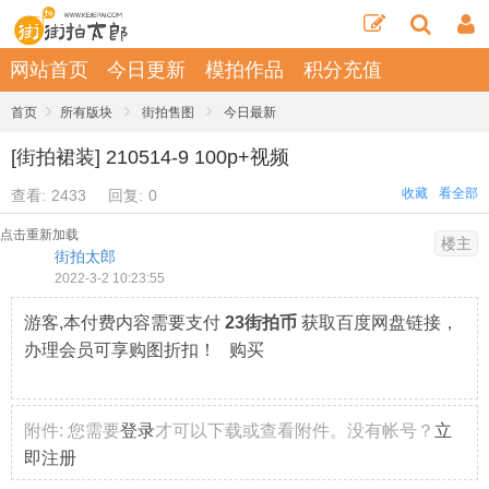
网站首页
今日更新
模拍作品
积分充值
›
›
›
首页
所有版块
街拍售图
今日最新
[街拍裙装] 210514-9 100p+视频
收藏
看全部
查看:
2433
回复:
0
点击重新加载
楼主
街拍太郎
2022-3-2 10:23:55
游客,本付费内容需要支付
23街拍币
获取百度网盘链接，
办理会员可享购图折扣！ 购买
附件:
您需要
登录
才可以下载或查看附件。没有帐号？
立
即注册