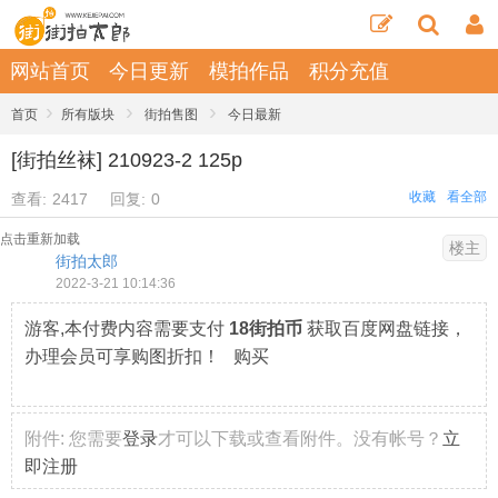
网站首页
今日更新
模拍作品
积分充值
›
›
›
首页
所有版块
街拍售图
今日最新
[街拍丝袜] 210923-2 125p
收藏
看全部
查看:
2417
回复:
0
点击重新加载
楼主
街拍太郎
2022-3-21 10:14:36
游客,本付费内容需要支付
18街拍币
获取百度网盘链接，
办理会员可享购图折扣！ 购买
附件:
您需要
登录
才可以下载或查看附件。没有帐号？
立
即注册