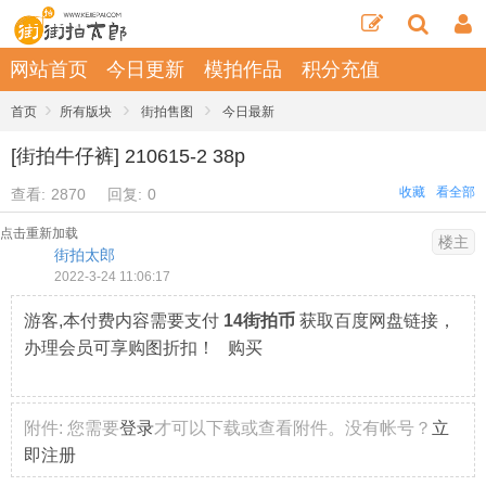
网站首页
今日更新
模拍作品
积分充值
›
›
›
首页
所有版块
街拍售图
今日最新
[街拍牛仔裤] 210615-2 38p
收藏
看全部
查看:
2870
回复:
0
点击重新加载
楼主
街拍太郎
2022-3-24 11:06:17
游客,本付费内容需要支付
14街拍币
获取百度网盘链接，
办理会员可享购图折扣！ 购买
附件:
您需要
登录
才可以下载或查看附件。没有帐号？
立
即注册