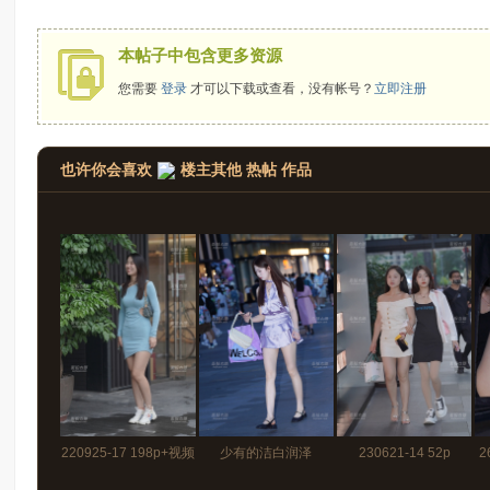
拍
本帖子中包含更多资源
您需要
登录
才可以下载或查看，没有帐号？
立即注册
也许你会喜欢
楼主其他 热帖 作品
太
220925-17 198p+视频
少有的洁白润泽
230621-14 52p
2
郎
1分32秒
240703-7 34p