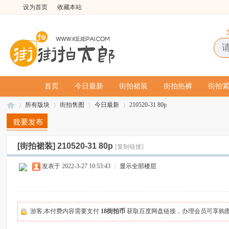
设为首页
收藏本站
首页
今日最新
街拍裙装
街拍热裤
街拍
所有版块
街拍售图
今日最新
210520-31 80p
[街拍裙装]
210520-31 80p
[复制链接]
街
»
›
›
›
发表于 2022-3-27 10:53:43
|
显示全部楼层
游客,本付费内容需要支付
18街拍币
获取百度网盘链接，办理会员可享购