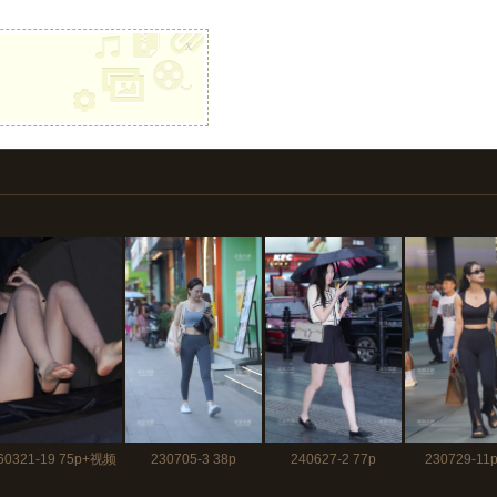
x
60321-19 75p+视频
230705-3 38p
240627-2 77p
230729-11p
50秒
128p+视频2