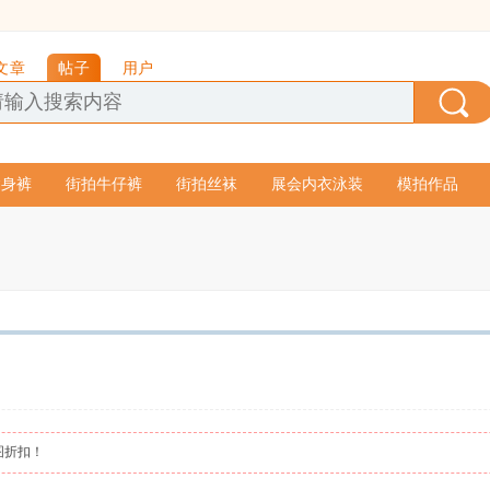
文章
帖子
用户
紧身裤
街拍牛仔裤
街拍丝袜
展会内衣泳装
模拍作品
图折扣！