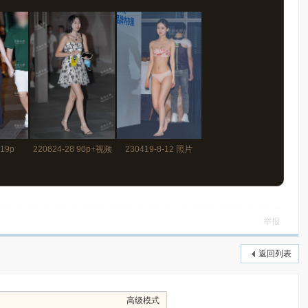
 19p
220824-28 90p+视频
230419-8-12 照片
140p
举报
返回列表
高级模式