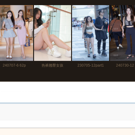
240707-6 62p
热裤翘臀女孩
230705-12part1
240730-12
80p+视频1分20秒