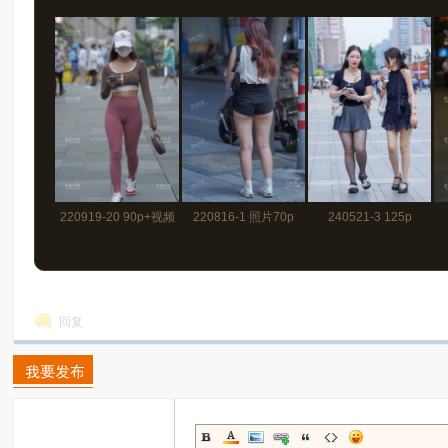
220919-20 90p+视频
220816-1 照片70p
240521-3 125p
回复