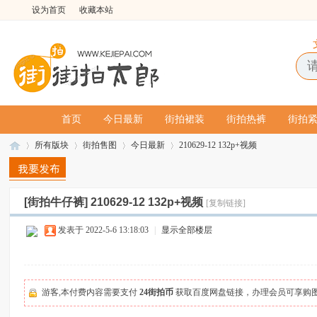
设为首页
收藏本站
首页
今日最新
街拍裙装
街拍热裤
街拍
所有版块
街拍售图
今日最新
210629-12 132p+视频
[街拍牛仔裤]
210629-12 132p+视频
[复制链接]
街
»
›
›
›
发表于 2022-5-6 13:18:03
|
显示全部楼层
游客,本付费内容需要支付
24街拍币
获取百度网盘链接，办理会员可享购