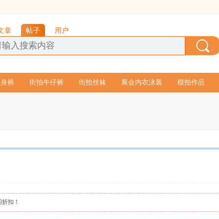
文章
帖子
用户
紧身裤
街拍牛仔裤
街拍丝袜
展会内衣泳装
模拍作品
图折扣！