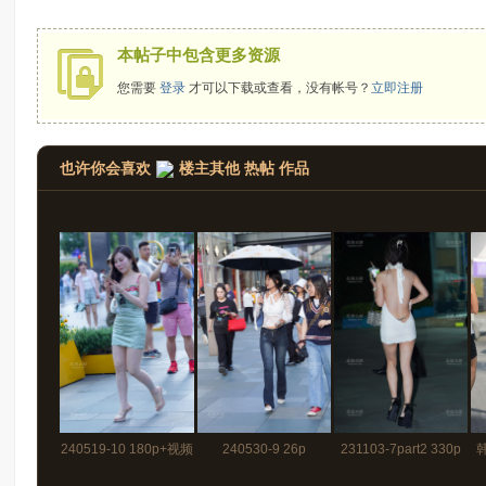
拍
本帖子中包含更多资源
您需要
登录
才可以下载或查看，没有帐号？
立即注册
也许你会喜欢
楼主其他 热帖 作品
太
240519-10 180p+视频
240530-9 26p
231103-7part2 330p
郎
1分15秒