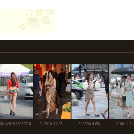
x
韩国电音节190607-9
240518-34 25p
240608-4 65p
210811-3
34p
110p+视