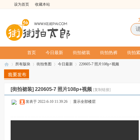
设为首页
收藏本站
首页
今日最新
街拍裙装
街拍热裤
街拍
所有版块
街拍售图
今日最新
220605-7 照片108p+视频
[街拍裙装]
220605-7 照片108p+视频
[复制链接]
街
»
›
›
›
发表于 2022-6-10 11:39:26
|
显示全部楼层