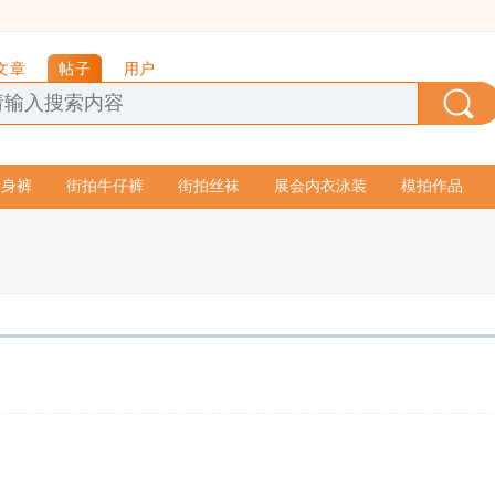
文章
帖子
用户
紧身裤
街拍牛仔裤
街拍丝袜
展会内衣泳装
模拍作品