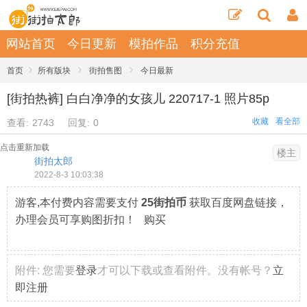
网站首页
今日更新
模拍作品
积分充值
›
›
›
首页
所有版块
街拍售图
今日最新
[街拍热裤] 白白净净的女孩儿 220717-1 照片85p
收藏
看全部
查看:
2743
回复:
0
点击重新加载
楼主
街拍太郎
2022-8-3 10:03:38
游客,本付费内容需要支付
25街拍币
获取百度网盘链接，
办理会员可享购图折扣！ 购买
附件:
您需要
登录
才可以下载或查看附件。没有帐号？
立
即注册