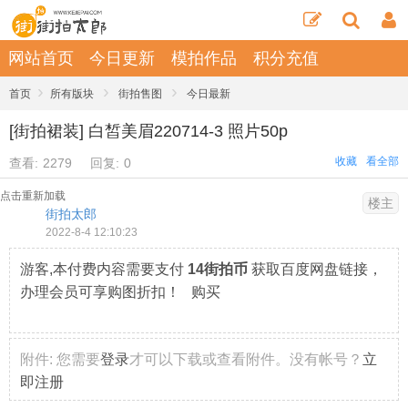
网站首页
今日更新
模拍作品
积分充值
›
›
›
首页
所有版块
街拍售图
今日最新
[街拍裙装] 白皙美眉220714-3 照片50p
收藏
看全部
查看:
2279
回复:
0
点击重新加载
楼主
街拍太郎
2022-8-4 12:10:23
游客,本付费内容需要支付
14街拍币
获取百度网盘链接，
办理会员可享购图折扣！ 购买
附件:
您需要
登录
才可以下载或查看附件。没有帐号？
立
即注册