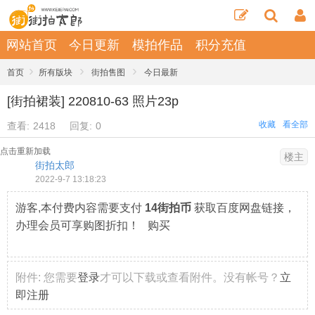
网站首页
今日更新
模拍作品
积分充值
›
›
›
首页
所有版块
街拍售图
今日最新
[街拍裙装] 220810-63 照片23p
收藏
看全部
查看:
2418
回复:
0
点击重新加载
楼主
街拍太郎
2022-9-7 13:18:23
游客,本付费内容需要支付
14街拍币
获取百度网盘链接，
办理会员可享购图折扣！ 购买
附件:
您需要
登录
才可以下载或查看附件。没有帐号？
立
即注册