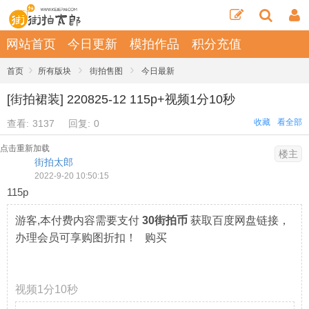
网站首页
今日更新
模拍作品
积分充值
›
›
›
首页
所有版块
街拍售图
今日最新
[街拍裙装] 220825-12 115p+视频1分10秒
收藏
看全部
查看:
3137
回复:
0
点击重新加载
楼主
街拍太郎
2022-9-20 10:50:15
115p
游客,本付费内容需要支付
30街拍币
获取百度网盘链接，
办理会员可享购图折扣！ 购买
视频1分10秒